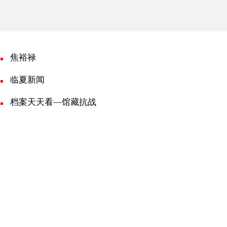
焦裕禄
临夏新闻
档案天天看—馆藏抗战